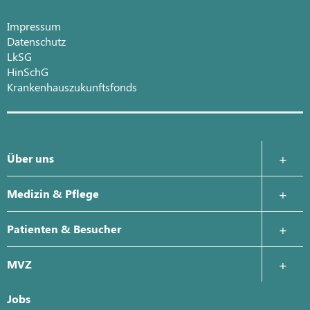
Impressum
Datenschutz
LkSG
HinSchG
Krankenhauszukunftsfonds
Über uns
Krankenhausleitung
Medizin & Pflege
Leitbild
Anästhesie und Intensivmedizin
Patienten & Besucher
Geschichte
Chirurgie
Zentrales Patientenmanagement
MVZ
Qualitätsmanagement
Innere Medizin
Wahlleistungen
Jobs
Karriere
Kardiologie