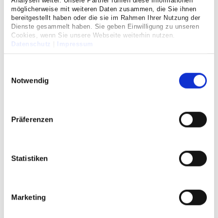
Analysen weiter. Unsere Partner führen diese Informationen
möglicherweise mit weiteren Daten zusammen, die Sie ihnen
bereitgestellt haben oder die sie im Rahmen Ihrer Nutzung der
Dienste gesammelt haben. Sie geben Einwilligung zu unseren
Cookies, wenn Sie unsere Webseite weiterhin nutzen.
Datenschutz
|
Impressum
Einwilligungsauswahl
Notwendig
Präferenzen
Informationsabend der
Orthopädie: Alles rund um den
Statistiken
(gesunden) Fuß
Sie erwartet ein Vortrag des Teams der
Orthopädie um Chefarzt Dr. Christian
Marketing
Hoeckle.