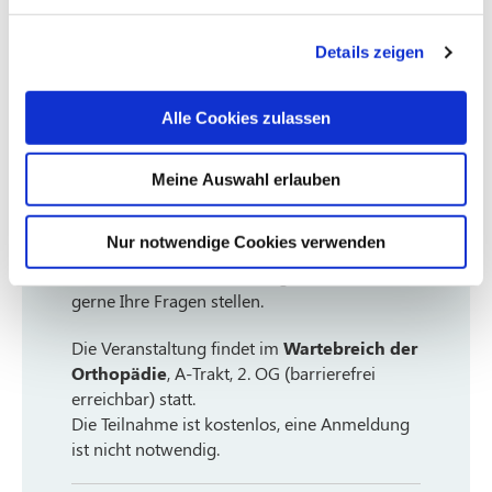
Fußfehlstellungen, -entwicklungen, -
schmerzen – Wie können sie behoben
Details zeigen
werden?
Alle Cookies zulassen
Themen sind u.a.
Hallux valgus und Hallux rigidus
Meine Auswahl erlauben
Krallenzehen und Hammerzehen
Pes valgus und Pes planus
Fußgelenksversteifung (Arthrodese)
Nur notwendige Cookies verwenden
Im Anschluss an den Vortrag können Sie
gerne Ihre Fragen stellen.
Die Veranstaltung findet im
Wartebreich der
Orthopädie
, A-Trakt, 2. OG (barrierefrei
erreichbar) statt.
Die Teilnahme ist kostenlos, eine Anmeldung
ist nicht notwendig.