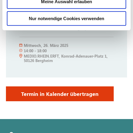
Die Veranstaltung ist bei der Ärztekammer
Meine Auswahl erlauben
Nordrhein für
Fortbildungspunkten
angemeldet.
Nur notwendige Cookies verwenden
Hier finden Sie den
Einladungsflyer
.
Mittwoch
,
26. März 2025
14:00
-
18:00
MEDIO.RHEIN.ERFT, Konrad-Adenauer-Platz 1,
50126 Bergheim
Termin in Kalender übertragen