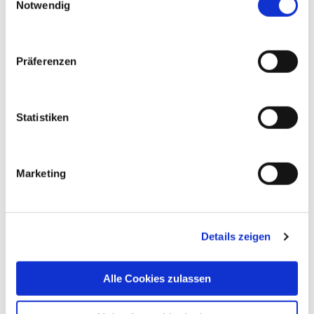
Notwendig
DMP all in one
Präferenzen
Fortbildung für Ärzte
Dr. Szyslo, Chefarzt der Inneren Medizin, lädt
Statistiken
alle Ärzte aus Niederlassung und Klinik zur
DMP-Fortbildung ein.
Sie findet statt am
Mittwoch, den
Marketing
26.03.2025, von 14:00-18:00 Uhr im
MEDIO
in Bergheim.
Es erwarten Sie spannende Vorträge zu
Aktuellem aus Diabetologie, Kardiologie und
Details zeigen
Pneumologie.
Um Anmeldung wird gebeten
Alle Cookies zulassen
an:
diabetologie.kh-mariahilf@cellitinnen.de