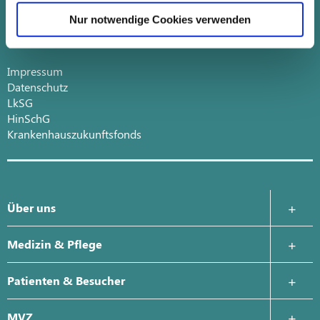
Klosterstraße 2
Nur notwendige Cookies verwenden
50126 Bergheim
Telefon 02271 87-0
Impressum
Datenschutz
LkSG
HinSchG
Krankenhauszukunftsfonds
Über uns
Krankenhausleitung
Medizin & Pflege
Leitbild
Anästhesie und Intensivmedizin
Patienten & Besucher
Geschichte
Chirurgie
Zentrales Patientenmanagement
MVZ