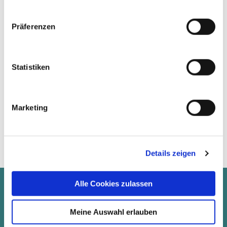
Anfahrt
Präferenzen
Datenschutz
Statistiken
Impressum
Veranstaltungen
Marketing
Kein Ereignis gefunden! Es gibt keine gültige
Fallback-PID (Liste) im Detail-Plugin
Details zeigen
Alle Cookies zulassen
Meine Auswahl erlauben