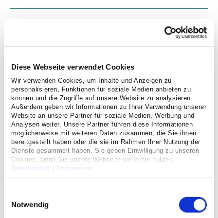
Karriere
Stiftung der Cellitinnen
Diese Webseite verwendet Cookies
Wir verwenden Cookies, um Inhalte und Anzeigen zu
Medizinproduktesicherheit
personalisieren, Funktionen für soziale Medien anbieten zu
können und die Zugriffe auf unsere Website zu analysieren.
Außerdem geben wir Informationen zu Ihrer Verwendung unserer
Nachrichten
Website an unsere Partner für soziale Medien, Werbung und
Analysen weiter. Unsere Partner führen diese Informationen
möglicherweise mit weiteren Daten zusammen, die Sie ihnen
bereitgestellt haben oder die sie im Rahmen Ihrer Nutzung der
Presse
Dienste gesammelt haben. Sie geben Einwilligung zu unseren
Cookies, wenn Sie unsere Webseite weiterhin nutzen.
Datenschutz
|
Impressum
Publikationen
Einwilligungsauswahl
Veranstaltungen
Notwendig