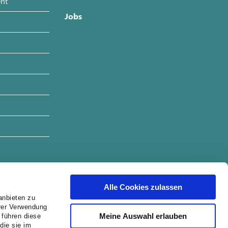
nt
Jobs
Alle Cookies zulassen
anbieten zu
hrer Verwendung
Meine Auswahl erlauben
 führen diese
die sie im