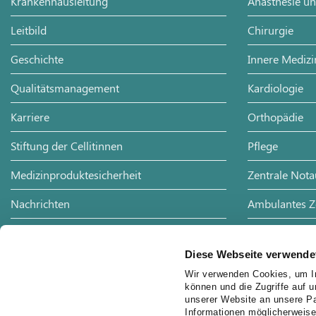
Krankenhausleitung
Anästhesie un
Leitbild
Chirurgie
Geschichte
Innere Medizi
Qualitätsmanagement
Kardiologie
Karriere
Orthopädie
Stiftung der Cellitinnen
Pflege
Medizinproduktesicherheit
Zentrale Not
Nachrichten
Ambulantes 
Presse
HNO-Heilkun
Diese Webseite verwende
Publikationen
Physiotherapi
Wir verwenden Cookies, um In
können und die Zugriffe auf 
Veranstaltungen
Palliativteam
unserer Website an unsere Pa
Informationen möglicherweise