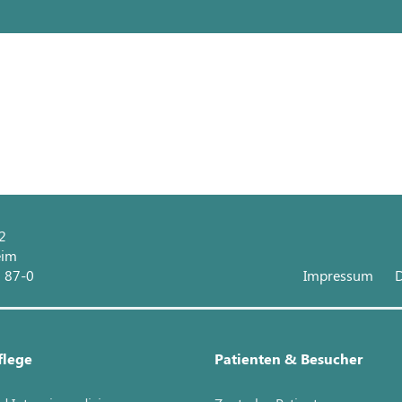
 2
eim
1 87-0
Impressum
D
flege
Patienten & Besucher