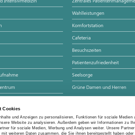
d Intensivmedizin
Zentrales Patientenmanageme
Wahlleistungen
n
Komfortstation
Cafeteria
Besuchszeiten
Patientenzufriedenheit
aufnahme
Seelsorge
Zentrum
Grüne Damen und Herren
de
t Cookies
e
halte und Anzeigen zu personalisieren, Funktionen für soziale Medien 
unsere Website zu analysieren. Außerdem geben wir Informationen zu I
rtner für soziale Medien, Werbung und Analysen weiter. Unsere Partner
 mit weiteren Daten zusammen, die Sie ihnen bereitgestellt haben oder 