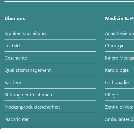
Über uns
Medizin & P
Krankenhausleitung
Anästhesie un
Leitbild
Chirurgie
Geschichte
Innere Medizi
Qualitätsmanagement
Kardiologie
Karriere
Orthopädie
Stiftung der Cellitinnen
Pflege
Medizinproduktesicherheit
Zentrale Not
Nachrichten
Ambulantes 
Presse
HNO-Heilkun