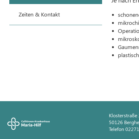
Zeiten & Kontakt
schonen
mikrochi
Operatio
mikrosko
Gaumenm
plastisc
Klosterstraße
50126 Bergh
Telefon 0227