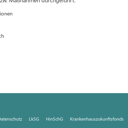
ionen
ch
atenschutz
LkSG
HinSchG
Krankenhauszukunftsfonds