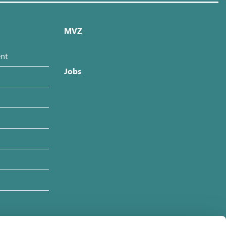
MVZ
nt
Jobs