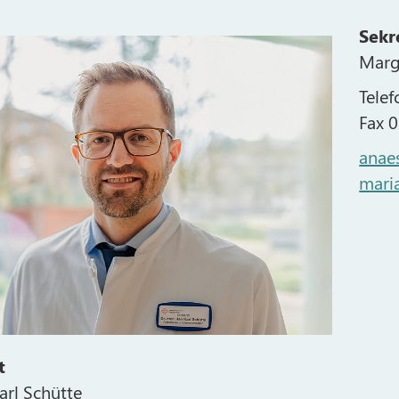
Sekr
Marg
Tele
Fax 
anaes
maria
t
Karl Schütte