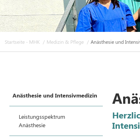
Startseite - MHK
Medizin & Pflege
Anästhesie und Intens
Anä
Anästhesie und Intensivmedizin
Herzli
Leistungsspektrum
Intens
Anästhesie