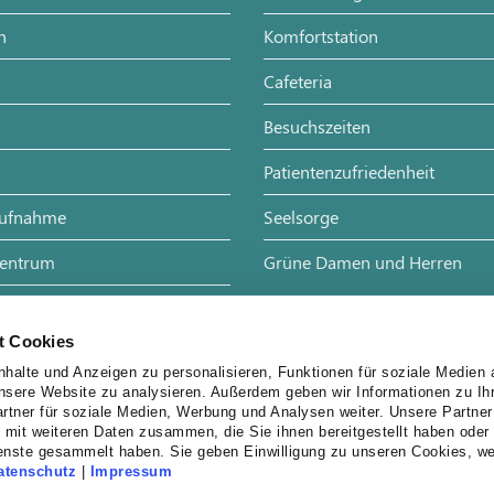
n
Komfortstation
Cafeteria
Besuchszeiten
Patientenzufriedenheit
aufnahme
Seelsorge
Zentrum
Grüne Damen und Herren
de
t Cookies
e
halte und Anzeigen zu personalisieren, Funktionen für soziale Medien 
unsere Website zu analysieren. Außerdem geben wir Informationen zu I
rtner für soziale Medien, Werbung und Analysen weiter. Unsere Partner
 mit weiteren Daten zusammen, die Sie ihnen bereitgestellt haben oder 
enste gesammelt haben. Sie geben Einwilligung zu unseren Cookies, w
atenschutz
|
Impressum