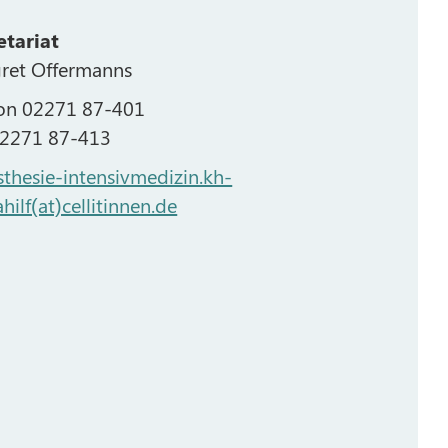
etariat
ret Offermanns
fon 02271 87-401
02271 87-413
thesie-intensivmedizin.kh-
hilf(at)cellitinnen.de