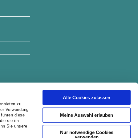
Alle Cookies zulassen
anbieten zu
hrer Verwendung
Meine Auswahl erlauben
 führen diese
die sie im
enn Sie unsere
Nur notwendige Cookies
verwenden