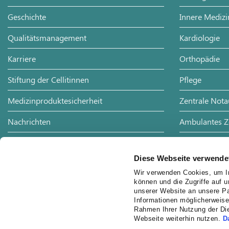
Geschichte
Innere Medizi
Qualitätsmanagement
Kardiologie
Karriere
Orthopädie
Stiftung der Cellitinnen
Pflege
Medizinproduktesicherheit
Zentrale Not
Nachrichten
Ambulantes 
Presse
HNO-Heilkun
Diese Webseite verwende
Publikationen
Physiotherapi
Wir verwenden Cookies, um In
können und die Zugriffe auf 
Veranstaltungen
Palliativteam
unserer Website an unsere Pa
Informationen möglicherweise
Anfahrt
Ethikteam
Rahmen Ihrer Nutzung der Di
Webseite weiterhin nutzen.
D
Datenschutz
Hygiene