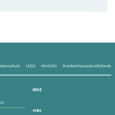
atenschutz
LkSG
HinSchG
Krankenhauszukunftsfonds
MVZ
nt
Jobs