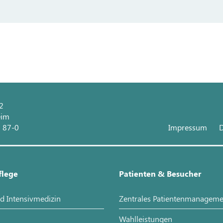
 2
eim
1 87-0
Impressum
D
flege
Patienten & Besucher
d Intensivmedizin
Zentrales Patientenmanageme
Wahlleistungen