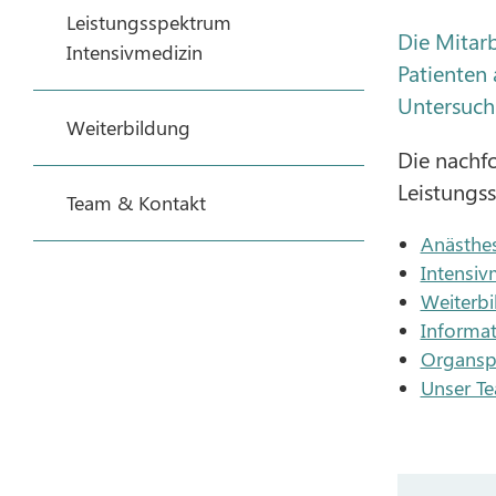
Leistungsspektrum
Die Mitar
Intensivmedizin
Patienten
Untersuch
Weiterbildung
Die nachf
Leistungs
Team & Kontakt
Anästhes
Intensiv
Weiterb
Informat
Organs
Unser T