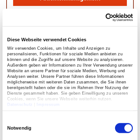
(ZPM) vereinbart werden.
Alternativ können Sie sich eine Termin zur
Darmspiegelung (Koloskopie) auch online buchen
Diese Webseite verwendet Cookies
Doctolib
Wir verwenden Cookies, um Inhalte und Anzeigen zu
über
.
personalisieren, Funktionen für soziale Medien anbieten zu
können und die Zugriffe auf unsere Website zu analysieren.
Außerdem geben wir Informationen zu Ihrer Verwendung unserer
Eine Magenspiegelung (Gastroskopie) ist als
Website an unsere Partner für soziale Medien, Werbung und
Analysen weiter. Unsere Partner führen diese Informationen
ambulante Einzeluntersuchung leider
nicht
möglich.
möglicherweise mit weiteren Daten zusammen, die Sie ihnen
bereitgestellt haben oder die sie im Rahmen Ihrer Nutzung der
Dienste gesammelt haben. Sie geben Einwilligung zu unseren
Cookies, wenn Sie unsere Webseite weiterhin nutzen.
Datenschutz
|
Impressum
Einwilligungsauswahl
Notwendig
Magen-Darm-Erkrankungen