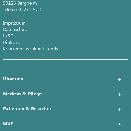
50126 Bergheim
Telefon 02271 87-0
Impressum
Datenschutz
LkSG
HinSchG
Krankenhauszukunftsfonds
Über uns
Krankenhausleitung
Medizin & Pflege
Leitbild
Anästhesie und Intensivmedizin
Patienten & Besucher
Geschichte
Chirurgie
Zentrales Patientenmanagement
MVZ
Qualitätsmanagement
Innere Medizin