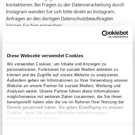
kontaktieren. Bei Fragen zu der Datenverarbeitung durch
Instagram wenden Sie sich bitte direkt an Instagram.
Anfragen an den dortigen Datenschutzbeauftragten
können Sie hier einreichen:
https://help.instagram.com/519522125107875
Diese Webseite verwendet Cookies
A. Informationen nach §§ 14 bis 16 KDG
Wir verwenden Cookies, um Inhalte und Anzeigen zu
personalisieren, Funktionen für soziale Medien anbieten zu
können und die Zugriffe auf unsere Website zu analysieren.
Außerdem geben wir Informationen zu Ihrer Verwendung unserer
1. Verantwortlicher
Website an unsere Partner für soziale Medien, Werbung und
Analysen weiter. Unsere Partner führen diese Informationen
möglicherweise mit weiteren Daten zusammen, die Sie ihnen
bereitgestellt haben oder die sie im Rahmen Ihrer Nutzung der
2. Betrieblicher
Dienste gesammelt haben. Sie geben Einwilligung zu unseren
Cookies, wenn Sie unsere Webseite weiterhin nutzen.
Datenschutzbeauftragter
Datenschutz
|
Impressum
Einwilligungsauswahl