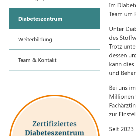
Im Diabete
Team um P
Diabeteszentrum
Unter Dia
des Stoff
Weiterbildung
Trotz unt
dessen unz
Team & Kontakt
kann dies
und Behan
Bei uns i
Millionen 
Fachärzti
zur Einste
Seit 2023