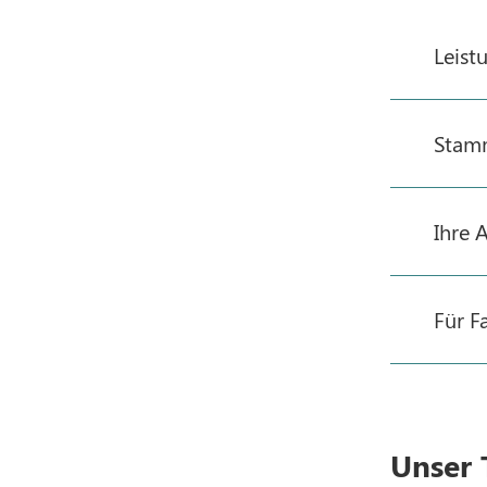
Leist
Stamm
Ihre 
Für F
Unser