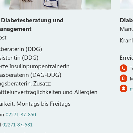
 Diabetesberatung und
Diab
anagement
Manu
bst
Kran
sberaterin (DDG)
istentin (DDG)
Errei
ierte Insulinpumpentrainerin
T
tasberaterin (DAG-DDG)
M
gsberaterin, Zusatz:
m
ttelunverträglichkeiten und Allergien
arkeit: Montags bis Freitags
fon
02271 87-850
l
02271 87-581