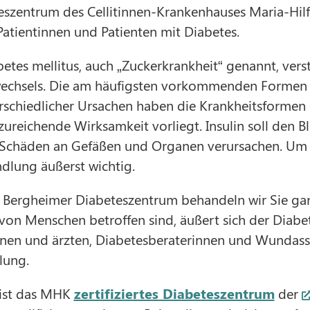
szentrum des Cellitinnen-Krankenhauses Maria-Hilf 
atientinnen und Patienten mit Diabetes.
betes mellitus, auch „Zuckerkrankheit“ genannt, ver
wechsels. Die am häufigsten vorkommenden Formen s
erschiedlicher Ursachen haben die Krankheitsformen
ureichende Wirksamkeit vorliegt. Insulin soll den Blu
 Schäden an Gefäßen und Organen verursachen. Um da
dlung äußerst wichtig.
m Bergheimer Diabeteszentrum behandeln wir Sie gan
von Menschen betroffen sind, äußert sich der Diabe
nnen und ärzten, Diabetesberaterinnen und Wundassi
llung.
 ist das MHK
zertifiziertes Diabeteszentrum
der