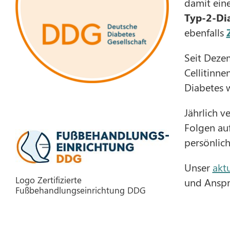
damit eine
Typ-2-Di
ebenfalls
Seit Deze
Cellitinn
Diabetes w
Jährlich v
Folgen au
persönlich
Unser
aktu
Logo Zertifizierte
und Anspre
Fußbehandlungseinrichtung DDG