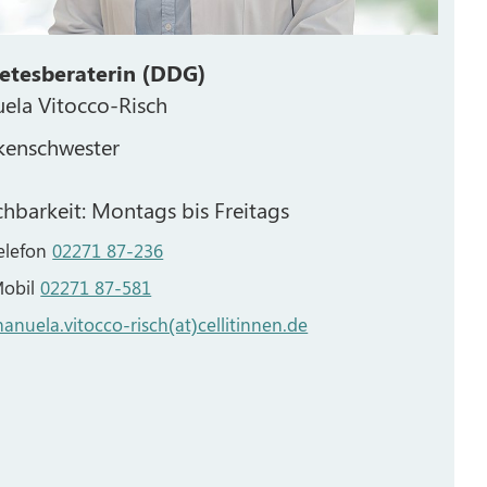
etesberaterin (DDG)
ela Vitocco-Risch
kenschwester
chbarkeit: Montags bis Freitags
elefon
02271 87-236
obil
02271 87-581
anuela.vitocco-risch(at)cellitinnen.de