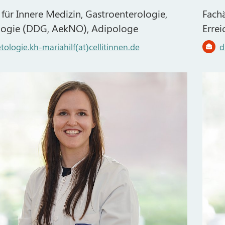
 für Innere Medizin, Gastroenterologie,
Fachä
logie (DDG, AekNO), Adipologe
Errei
tologie.kh-mariahilf(at)cellitinnen.de
d