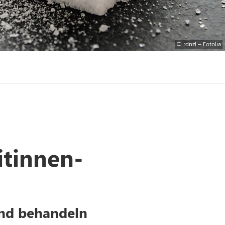
© rdnzl – Fotolia
itinnen-
und behandeln