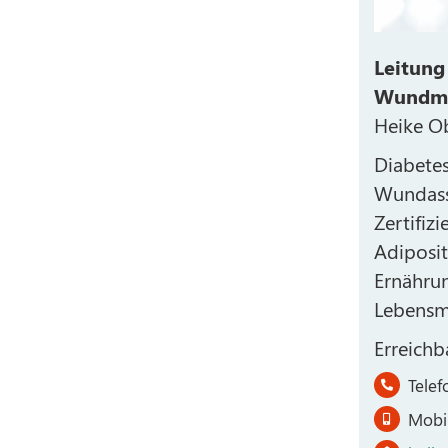
Leitung
Wundm
Heike O
Diabete
Wundass
Zertifiz
Adiposi
Ernährun
Lebensmi
Erreichb
Tele
Mobi