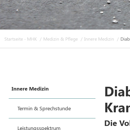
Startseite - MHK
Medizin & Pflege
Innere Medizin
Diab
Dia
Innere Medizin
Kra
Termin & Sprechstunde
Die Vo
Leistungsspektrum