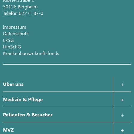
50126 Bergheim
Telefon 02271 87-0
Impressum
Datenschutz
LkSG
HinSchG
Krankenhauszukunftsfonds
Über uns
Krankenhausleitung
Medizin & Pflege
Leitbild
Anästhesie und Intensivmedizin
Patienten & Besucher
Geschichte
Chirurgie
Zentrales Patientenmanagement
MVZ
Qualitätsmanagement