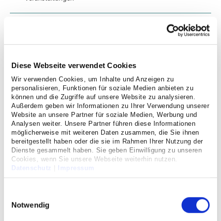
Anfahrt
Datenschutz
Diese Webseite verwendet Cookies
Wir verwenden Cookies, um Inhalte und Anzeigen zu
personalisieren, Funktionen für soziale Medien anbieten zu
Impressum
können und die Zugriffe auf unsere Website zu analysieren.
Außerdem geben wir Informationen zu Ihrer Verwendung unserer
Nachhaltigkeit im
Website an unsere Partner für soziale Medien, Werbung und
Analysen weiter. Unsere Partner führen diese Informationen
Krankenhaus
möglicherweise mit weiteren Daten zusammen, die Sie ihnen
bereitgestellt haben oder die sie im Rahmen Ihrer Nutzung der
Auch in einem Krankenhaus kann darauf geachtet werden,
Dienste gesammelt haben. Sie geben Einwilligung zu unseren
nachhaltig zu arbeiten, zum Beispiel Ressourcen wie Papier
Cookies, wenn Sie unsere Webseite weiterhin nutzen.
Datenschutz
|
Impressum
oder Energie zu sparen, und diese Werte auch den
Mitarbeitenden mitzugeben.
Einwilligungsauswahl
Dass Cellitinnen-Krankenhaus Maria-Hilf ist ebenfalls
Notwendig
bestrebt, einen Teil zum Umwelt- und Klimaschutz