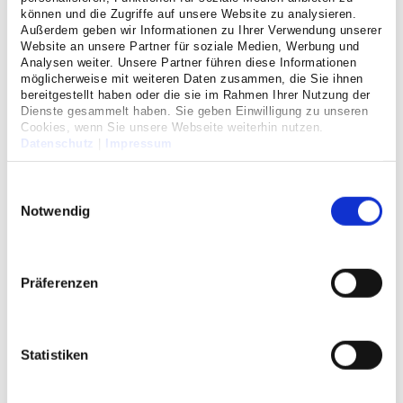
können und die Zugriffe auf unsere Website zu analysieren.
Außerdem geben wir Informationen zu Ihrer Verwendung unserer
Website an unsere Partner für soziale Medien, Werbung und
Analysen weiter. Unsere Partner führen diese Informationen
möglicherweise mit weiteren Daten zusammen, die Sie ihnen
bereitgestellt haben oder die sie im Rahmen Ihrer Nutzung der
Dienste gesammelt haben. Sie geben Einwilligung zu unseren
Cookies, wenn Sie unsere Webseite weiterhin nutzen.
Datenschutz
|
Impressum
Einwilligungsauswahl
Notwendig
Leitung Physiotherapie
Präferenzen
Sabine Scholz
Telefon
02271 87-175
Statistiken
Fax 02271 97-121
physiotherapie.kh-mariahilf(at)cellitinnen.de