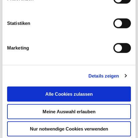
Die von uns abgefragten Daten dienen dazu,
Ihren Aufenthalt der Krankenkasse bzw. -
Statistiken
versicherung zu melden und die Fallpauschalen
(DRG) abzurechnen. Dazu notwendig ist die
Erfassung in unserem EDV-System. Alle Ihre
Angaben unterliegen dem gesetzlichen
Marketing
Datenschutz, die medizinischen Daten darüber
hinaus der ärztlichen Schweigepflicht.
Unsere vollständigen
allgemeinen
Details zeigen
Vertragsbedingungen (AVB)
und der DRG-
Entgelttarif können in der
Patientenverwaltung eingesehen werden. Den
Alle Cookies zulassen
Kontakt erhalten Sie über unsere
Ansprechpartner des ZPM. Selbstverständlich
Meine Auswahl erlauben
stehen wir Ihnen für alle Fragen zur Verfügung.
Nur notwendige Cookies verwenden