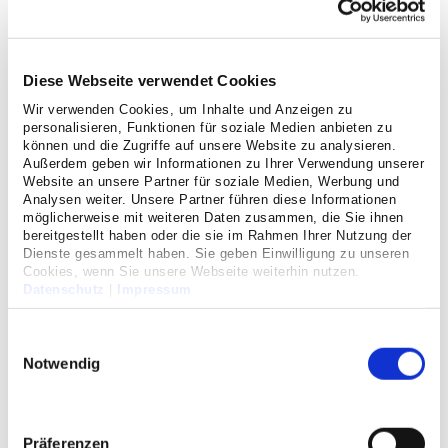
Grüne Damen und Herren
Ihr Aufenthalt bei uns
Diese Webseite verwendet Cookies
Wir verwenden Cookies, um Inhalte und Anzeigen zu
personalisieren, Funktionen für soziale Medien anbieten zu
können und die Zugriffe auf unsere Website zu analysieren.
Terminvereinbarung
Außerdem geben wir Informationen zu Ihrer Verwendung unserer
Website an unsere Partner für soziale Medien, Werbung und
Analysen weiter. Unsere Partner führen diese Informationen
Einen Termin für eine Behandlung in unserem
möglicherweise mit weiteren Daten zusammen, die Sie ihnen
Haus vereinbaren Sie in der Regel hier im ZPM.
bereitgestellt haben oder die sie im Rahmen Ihrer Nutzung der
Für einen reibunsglosen Ablauf bringen Sie
Dienste gesammelt haben. Sie geben Einwilligung zu unseren
Cookies, wenn Sie unsere Webseite weiterhin nutzen.
bitte dazu folgende Unterlagen mit:
Datenschutz
|
Impressum
Krankenversichertenkarte
Einwilligungsauswahl
bei Zusatz-/Privatversicherten: Klären Sie bitte
vorab Ihren Versicherungsstatus (z. B. Wahlarzt,
Notwendig
Ein/Zwei-Bett-Zimmer)
Einweisung (bei stationären Aufenthalten)
Überweisung (bei ambulanten Aufenthalten)
Kontaktdaten von Anghörigen
Präferenzen