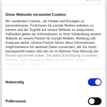
Anfahrt
Diese Webseite verwendet Cookies
Wir verwenden Cookies, um Inhalte und Anzeigen zu
Datenschutz
personalisieren, Funktionen für soziale Medien anbieten zu
können und die Zugriffe auf unsere Website zu analysieren.
Außerdem geben wir Informationen zu Ihrer Verwendung unserer
Impressum
Website an unsere Partner für soziale Medien, Werbung und
Analysen weiter. Unsere Partner führen diese Informationen
Seit 150 Jahren im Herzen von
möglicherweise mit weiteren Daten zusammen, die Sie ihnen
bereitgestellt haben oder die sie im Rahmen Ihrer Nutzung der
Bergheim
Dienste gesammelt haben. Sie geben Einwilligung zu unseren
Cookies, wenn Sie unsere Webseite weiterhin nutzen.
Datenschutz
|
Impressum
Die Geschichte des MHK
Einwilligungsauswahl
Das Krankenhaus Maria-Hilf in Bergheim wurde am 24.
Notwendig
Oktober 1871 von den Schwestern der Kongregation der
"Armen Dienstmägde Jesu Christi" gegründet und steht
seitdem in kirchlicher Trägerschaft. Heute ist das
Präferenzen
Krankenhaus ein Teil der starken Gemeinschaft der