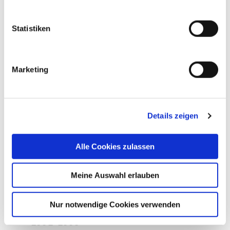
Stiftung der Cellitinnen
.
Blicken Sie mit uns zurück auf die 150-jährige Geschichte
des Maria-Hilf-Krankenhauses!
Statistiken
Gründung des Krankenhauses
bis 1900
Marketing
Details zeigen
1904-1929
Alle Cookies zulassen
1947-1987
Meine Auswahl erlauben
Nur notwendige Cookies verwenden
1991-1999