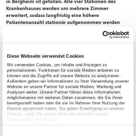
in Bergheim ist gefallen. Alle vier Stationen des
Krankenhauses werden um mehrere Zimmer
erweitert, sodass langfristig eine höhere
Patientenanzahl stationär aufgenommen werden
kann.
Diese Webseite verwendet Cookies
Wir verwenden Cookies, um Inhalte und Anzeigen zu
personalisieren, Funktionen für soziale Medien anbieten zu
können und die Zugriffe auf unsere Website zu analysieren.
Außerdem geben wir Informationen zu Ihrer Verwendung unserer
Website an unsere Partner für soziale Medien, Werbung und
Analysen weiter. Unsere Partner führen diese Informationen
möglicherweise mit weiteren Daten zusammen, die Sie ihnen
bereitgestellt haben oder die sie im Rahmen Ihrer Nutzung der
Dienste gesammelt haben. Sie geben Einwilligung zu unseren
(v.l.n.r.) Dr. med. Stephan Sarter, Ärztlicher
Cookies, wenn Sie unsere Webseite weiterhin nutzen.
Direktor und Chefarzt der Chirurgie, Oliver
Datenschutz
|
Impressum
Bredel, Geschäftsführer, Volker Mießeler,
Einwilligungsauswahl
Bürgermeister der Kreisstadt Bergheim, Sabine