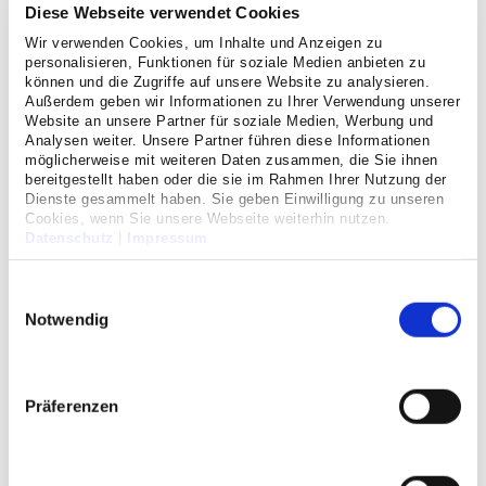
Diese Webseite verwendet Cookies
Wir verwenden Cookies, um Inhalte und Anzeigen zu
personalisieren, Funktionen für soziale Medien anbieten zu
können und die Zugriffe auf unsere Website zu analysieren.
Außerdem geben wir Informationen zu Ihrer Verwendung unserer
Website an unsere Partner für soziale Medien, Werbung und
Analysen weiter. Unsere Partner führen diese Informationen
möglicherweise mit weiteren Daten zusammen, die Sie ihnen
bereitgestellt haben oder die sie im Rahmen Ihrer Nutzung der
Dienste gesammelt haben. Sie geben Einwilligung zu unseren
Cookies, wenn Sie unsere Webseite weiterhin nutzen.
Datenschutz
|
Impressum
Ausgabe 4/2024
Einwilligungsauswahl
"Gut betreut"
Notwendig
einfachCellitinnen 4/2024 zum Download
Begleiten Sie den Alltag unserer Anästhesisten,
Präferenzen
geschrieben aus der Sicht von
Chefarzt Dr. Jan Karl
Schütte
, auf S. 52.